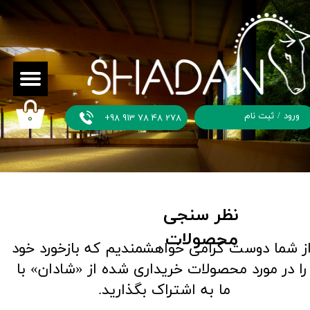
ورود
/
ثبت نام
+98 913 78 48 278
۰
حساب
کاربری من
تغییر گذر
واژه
​نظر سنجی
محصولات
سفارشات
از شما دوست گرامی خواهشمندیم که بازخورد خود
را در مورد محصولات خریداری شده از «شادان» با
خروج از
حساب
ما به اشتراک بگذارید.
کاربری