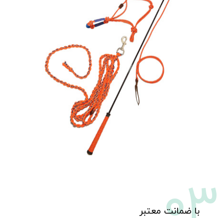
0
​با ضمانت معتبر