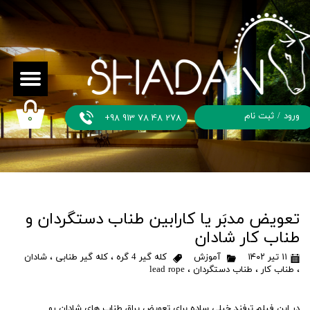
ورود
/
ثبت نام
+98 913 78 48 278
۰
حساب
کاربری من
تغییر گذر
واژه
تعویض مدبَر یا کارابین طناب دستگردان و
طناب کار شادان
سفارشات
۱۱ تیر ۱۴۰۲
آموزش
کله گیر 4 گره
،
کله گیر طنابی
،
شادان
خروج از
،
طناب کار
،
طناب دستگردان
،
lead rope
حساب
کاربری
در این فیلم ترفند خیلی ساده برای تعویض یراق طناب های شادان رو