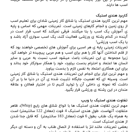
اسب ها دارند.
کاربرد هندی استیک
مهم ترین کاربرد هندی استیک یا شلاق کار زمینی شادان برای تعلیم اسب
از روی زمین و انجام کارهای زمینی است. تمرینات مهمی که اساس و پایه
ی آموزش یک اسب را بنا میکنند. فرقی نمیکند که اسب قرار است در
آینده در کدام رشته ی ورزشی فعالیت کند، یک اسب سواری آزاد باشد و
یا یک اسب ورزشی!
تمرینات زمینی پایه ی هر اسبی برای آموزش های تخصصی خواهند بود که
از قلم انداختن آنها کار را هم برای اسب و هم مربی پیچیده تر خواهد کرد.
زیرا مجموعه ی این تمرینات باعث میشود اسب نسبت به مربی و سایر
انسان ها اعتماد و احترام بدست بیاورد، خود را همکار سوارکار خود بداند و
برای این همکاری اعتماد به نفس لازم را بدست بیاورد.
و مهم ترین ابزار برای انجام این تمرینات هندی استیک یا شلاق کار زمینی
است. وسیله ای که اهمیت جایگاه تثبیت شده ی آن در دنیا ما را بر آن
داشت که نمونه ی داخلی آن را تولید کنیم تا در اختیار فعالان و علاقه
مندان در این رشته ی ورزشی قرار بگیرد.
تفاوت هندی استیک با ویپ
مهم ترین تفاوت هندی استیک ها با انواع شلاق های رایج (Whip)، ظاهر
متفاوت آنهاست. طول هندی استیک 4 فوت (معادل 122 سانتیمتر) است
به همراه یک طناب بطول 6 فوت (معادل 183 سانتیمتر) که قابل جدا شدن
از هندی استیک است.
بعضی تمرینات مانند لنژ با استفاده از اتصال طناب به آن و دسته ای دیگر