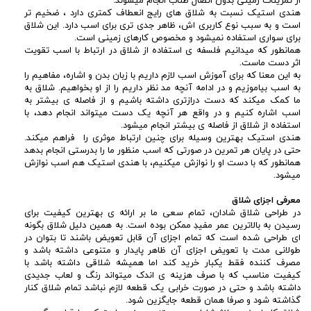
از تمرینات زمینی بدون اتصال طناب انجام میشوند.
هندی استیک نسبت به شلاق های رایج انعطاف کمتری دارد ، ضخیم تر
است و به سبب نوع کاربری اش، ظاهر جدی تری برای اسب دارد. این شلاق
برای سواری استفاده نمیشود و مخصوص کارهای زمینی است.
همانطور که میدانیم فلسفه ی استفاده از شلاق در ارتباط با اسب تقویت
اثر دست ماست.
به این معنا که برای آموزش اسب لازم داریم با زبان بدن و اشاره، مفاهیم را
به اسب بیاموزیم و در ادامه آنچه مد نظر داریم را از او بخواهیم. شلاق به
ما کمک میکند که دست درازتری داشته باشیم و از فاصله ی بیشتر به
اسب اشاره کنیم و در واقع هر آنچه یک دست میتواند انجام دهد، با
استفاده از شلاق از فاصله ی بیشتر انجام میشود.
هندی استیک بهترین وسیله برای چنین ارتباط موثری را فراهم میکند.
حتی در پایان هر تمرین در صورتی که اسب منظور ما را بدرستی انجام بدهد
همانطور که با دست او را نوازش میکنیم، با هندی استیک هم اسب نوازش
میشود.
معرفی اجزای شلاق
در طراحی شلاق شادان، تمام سعی ما بر ارائه ی بهترین کیفیت برای
رسیدن به بالاترین عمر مفیدِ ممکن بوده است. به همین دلیل شلاق بگونه
ای طراحی شده است که تمام اجزای آن قابل تعویض باشند تا بتوان در
طولانی مدت با تعویض اجزای آن ظاهر پایدار و متنوعی داشته باشد و
مصرف کننده فقط یکبار خرید کند اما همیشه شلاقی داشته باشد با
کیفیت مناسب که با صرف هزینه ی اندک میتواند رنگ و لعاب جدیدی
داشته باشد و حتی در صورت خرابی یک قطعه لازم نباشد تمام شلاق کنار
گذاشته شود و صرفا همان قطعه جایگزین شود.