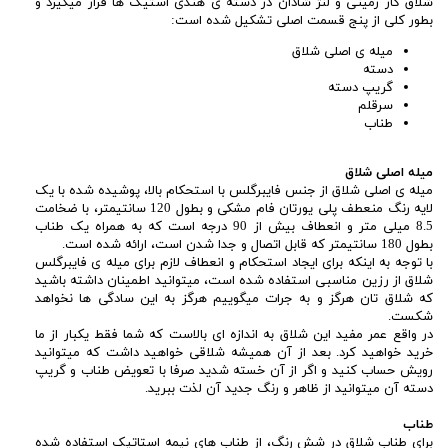
شلاق کار زمینی و لنژ شادان در دسته ی هندی استیک ها قرار میگیرد و
بطور کلی از پنج قسمت اصلی تشکیل شده است:
میله ی اصلی شلاق
دسته
گریپ دسته
سرقلم
طناب
میله اصلی شلاق
میله ی اصلی شلاق از جنس فایبرگلس با استحکام بالا، پوشیده شده با یک
لایه رنگ منعطف پلی یورتان فام مشکی و بطول 120 سانتیمتر، با ضخامت
8.5 میلی متر و انعطاف بیش از 90 درجه است که به همراه یک طناب
بطول 180 سانتیمتر که قابل اتصال و جدا شدن است، ارائه شده است.
با توجه به اینکه برای ایجاد استحکام و انعطاف لازم برای میله ی فایبرگلس
شلاق از رزین مناسبی استفاده شده است، میتوانید اطمینان داشته باشید
که شلاق تان هرگز و به جرات میگوییم هرگز به این سادگی ها نخواهد
شکست.
در واقع عمر مفید این شلاق به اندازه ای بالاست که شما فقط یکبار از ما
خرید خواهید کرد. بعد از آن همیشه شلاقی خواهید داشت که میتوانید
رویش حساب کنید و اگر از آن خسته شدید صرفا با تعویض طناب و گریپ
دسته آن میتوانید از ظاهر و رنگ جدید آن لذت ببرید.
طناب
برای طناب شلاق در شش رنگ، از طناب های نیمه استاتیک استفاده شده