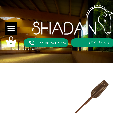
ورود
/
ثبت نام
+98 913 78 48 278
۰
حساب
کاربری من
تغییر گذر
واژه
سفارشات
خروج از
حساب
کاربری