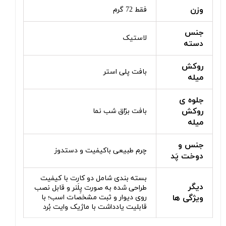
وزن
فقط 72 گرم
جنس
لاستیک
دسته
روکش
بافت پلی استر
میله
جلوه ی
روکش
بافت برّاق شب نما
میله
جنس و
چرم طبیعی باکیفیت و دستدوز
دوخت پَد
بسته بندی شامل دو کارت با کیفیت
دیگر
طراحی شده به صورت پِلَنر و قابل نصب
ویژگی ها
روی دیوار و ثبت مشخصات اسب؛ با
قابلیت یادداشت با ماژیک وایت بُرد