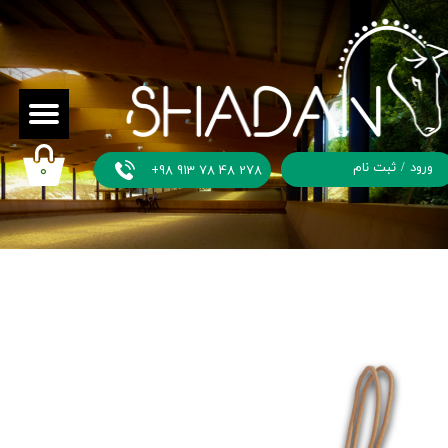
ورود
/
ثبت نام
+98 913 78 48 278
۰
حساب
کاربری من
تغییر گذر
واژه
سفارشات
خروج از
حساب
کاربری