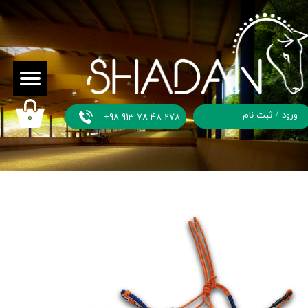
ورود
/
ثبت نام
+98 913 78 48 278
۰
حساب
کاربری من
تغییر گذر
واژه
سفارشات
خروج از
حساب
کاربری