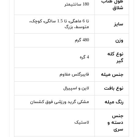
طول طناب
180 سانتیمتر
شلاق
تا 6 ماهگی، تا 1.5 سالگی، کوچک،
سایز
متوسط، بزرگ
وزن
480 گرم
نوع کله
4 گره
گیر
جنس میله
فایبرگلس مقاوم
نوع بافت
لاین و اسپیرال
رنگ میله
مشکی گرید ورزشی فوق کشسان
جنس
دسته و
لاستیک
سری