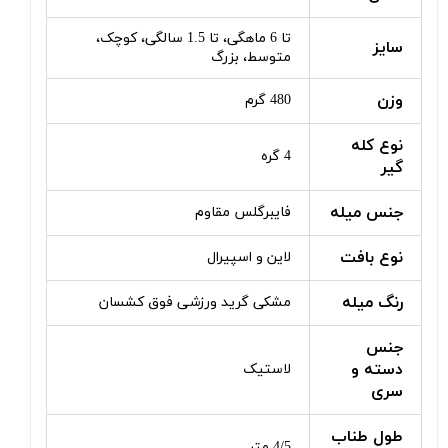
تا 6 ماهگی، تا 1.5 سالگی، کوچک،
سایز
متوسط، بزرگ
وزن
480 گرم
نوع کله
4 گره
گیر
جنس میله
فایبرگلس مقاوم
نوع بافت
لاین و اسپیرال
رنگ میله
مشکی گرید ورزشی فوق کشسان
جنس
دسته و
لاستیک
سری
طول طناب
4/5 متر