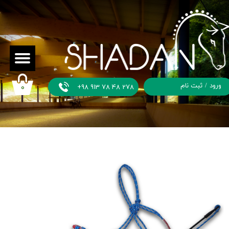
ورود
/
ثبت نام
+98 913 78 48 278
۰
حساب
کاربری من
تغییر گذر
واژه
سفارشات
خروج از
حساب
کاربری