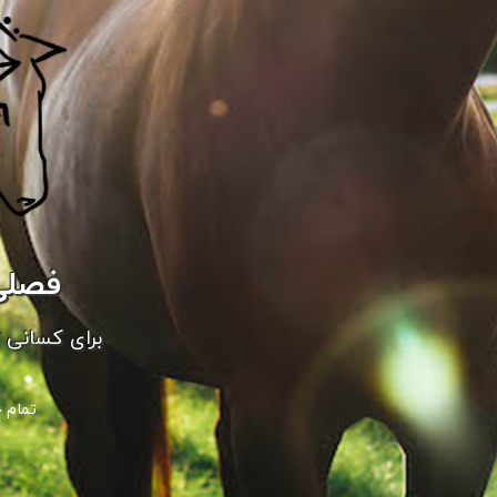
فصلی
برای کسانی ک
1400 .