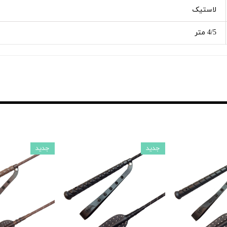
لاستیک
4/5 متر
جدید
جدید