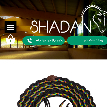
ورود
/
ثبت نام
+98 913 78 48 278
۰
حساب
کاربری من
تغییر گذر
واژه
سفارشات
خروج از
حساب
کاربری