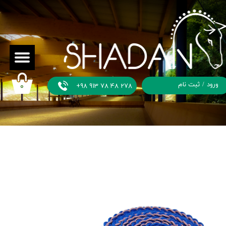
ورود
/
ثبت نام
+98 913 78 48 278
۰
حساب
کاربری من
تغییر گذر
واژه
سفارشات
خروج از
حساب
کاربری