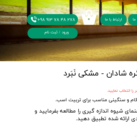
+98 913 78 48 278
۰
ما
ارتباط با ما
ورود
/
ثبت نام
حساب کاربری من
تغییر گذر واژه
سفارشات
خروج از حساب
کاربری
را انتخاب نمایید.
هنمای شیوه اندازه گیری را مطالعه بفرمایید و
ندی ارائه شده تطبیق دهید.