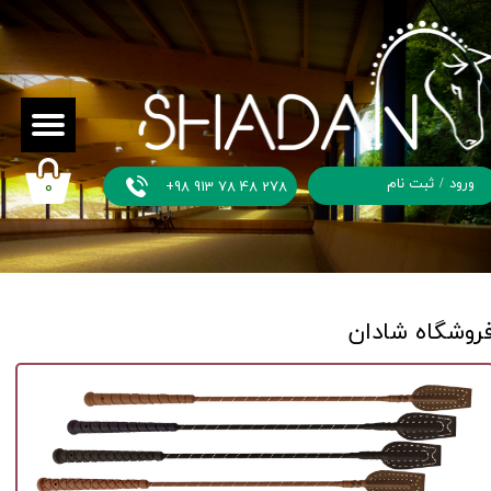
ورود
/
ثبت نام
+98 913 78 48 278
۰
حساب
کاربری من
تغییر گذر
واژه
روشگاه شادان
سفارشات
خروج از
حساب
کاربری